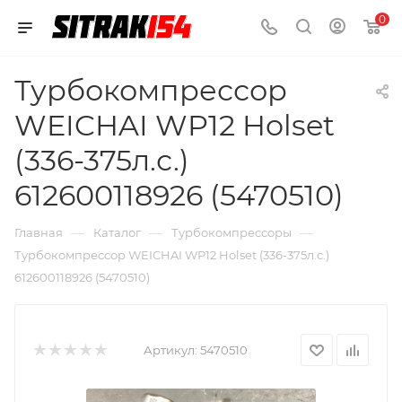
0
Турбокомпрессор
WEICHAI WP12 Holset
(336-375л.с.)
612600118926 (5470510)
—
—
—
Главная
Каталог
Турбокомпрессоры
Турбокомпрессор WEICHAI WP12 Holset (336-375л.с.)
612600118926 (5470510)
Артикул:
5470510